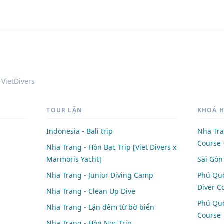
 VietDivers
TOUR LẶN
KHOÁ 
Indonesia - Bali trip
Nha Tra
Course 
Nha Trang - Hòn Bạc Trip [Viet Divers x
Marmoris Yacht]
Sài Gòn 
Nha Trang - Junior Diving Camp
Phú Quố
Diver C
Nha Trang - Clean Up Dive
Phú Quố
Nha Trang - Lặn đêm từ bờ biển
Course
Nha Trang - Hòn Nọc Trip