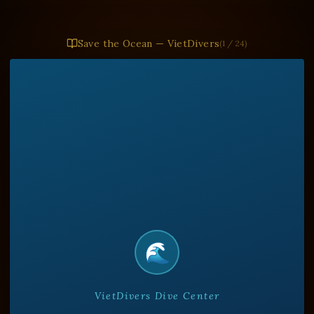
Save the Ocean — VietDivers
(
1
/
24
)
🌊
VietDivers Dive Center